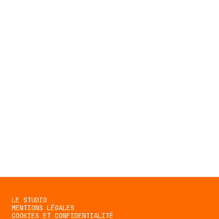
LA NEWSLETTER QUI REND FRAÎCHE TA
BOÎTE MAIL
Reçois gratuitement l'actualité mordante de la
révolution climatique tous les mardis dans ta boîte
mail.
S'ABONNER
LE STUDIO
MENTIONS LÉGALES
COOKIES ET CONFIDENTIALITÉ