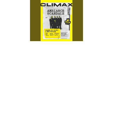
MENU
PANIER
)
0
(
ÉCO MAFIA ET FILOUS DU
CLIMAT
AMBIANCE SCANDALE
#08
COMMANDER CLIMAX
Avec Climax, l’été sera chaud et les
INTRO
sueurs froides : le nouveau numéro
du zine débarque dans les bacs
comme une grosse descente de
police. Climax plonge dans les abysses
de la greenwashing criminelle, des
arnaques maquillées en transition,