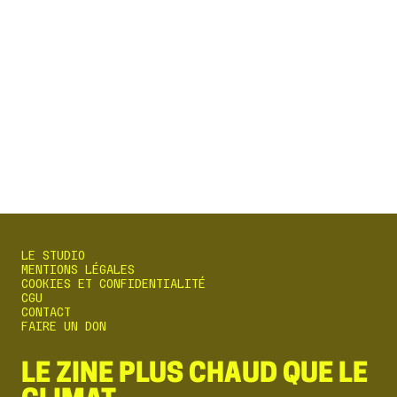
BOÎTE MAIL
Reçois gratuitement l'actualité mordante de la
révolution climatique tous les mardis dans ta boîte
mail.
S'ABONNER
LE STUDIO
MENTIONS LÉGALES
COOKIES ET CONFIDENTIALITÉ
CGU
CONTACT
FAIRE UN DON
LE ZINE PLUS CHAUD QUE LE