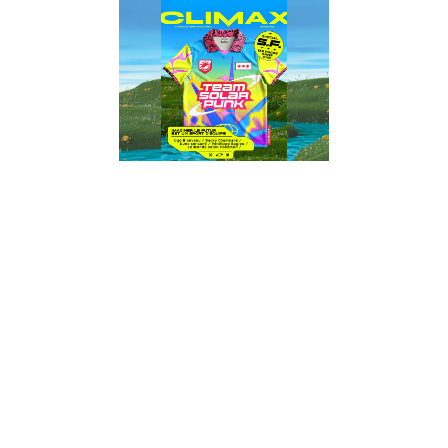
MENU
PANIER
)
0
(
COUPE DU MONDE MEILLEUR !
TEAM SOLARPUNK
#11
COMMANDER CLIMAX
Tu crois que tu es venu lire un
INTRO
numéro sur le foot. Raté. Tu es venu
rejoindre un autre match, moins
médiatisé, moins sponsorisé, mais
infiniment plus décisif : le match pour
un futur vivable. La Coupe du Monde
Meilleur.