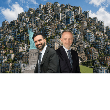
MENU
PANIER
)
0
(
TAXER LES RICHES :
À N.Y., UNE BONNE
MESURE SE